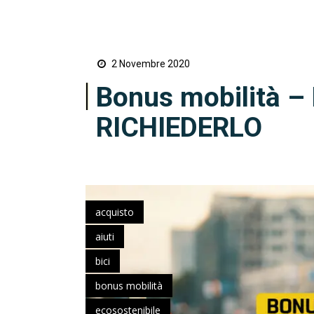
2 Novembre 2020
Bonus mobilità 
RICHIEDERLO
acquisto
aiuti
bici
bonus mobilità
ecosostenibile