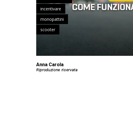
incentivare
monopattini
scooter
Anna Carola