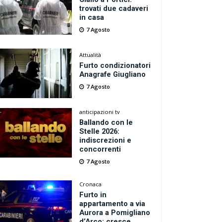
trovati due cadaveri
in casa
7 Agosto
Attualità
Furto condizionatori
Anagrafe Giugliano
7 Agosto
anticipazioni tv
Ballando con le
Stelle 2026:
indiscrezioni e
concorrenti
7 Agosto
Cronaca
Furto in
appartamento a via
Aurora a Pomigliano
d’Arco: cresce