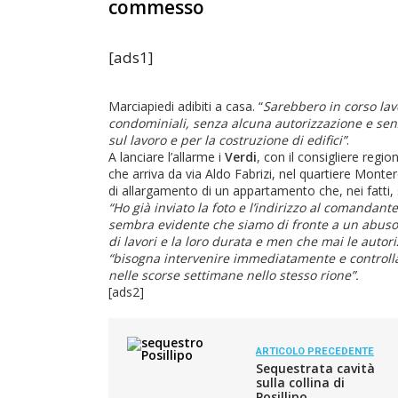
commesso
[ads1]
Marciapiedi adibiti a casa. “
Sarebbero in corso lav
condominiali, senza alcuna autorizzazione e sen
sul lavoro e per la costruzione di edifici”
.
A lanciare l’allarme i
Verdi
, con il consigliere regio
che arriva da via Aldo Fabrizi, nel quartiere Monte
di allargamento di un appartamento che, nei fatti, s
“Ho già inviato la foto e l’indirizzo al comandant
sembra evidente che siamo di fronte a un abuso ed
di lavori e la loro durata e men che mai le autori
“bisogna intervenire immediatamente e controllar
nelle scorse settimane nello stesso rione”.
[ads2]
ARTICOLO PRECEDENTE
Sequestrata cavità
sulla collina di
Posillipo