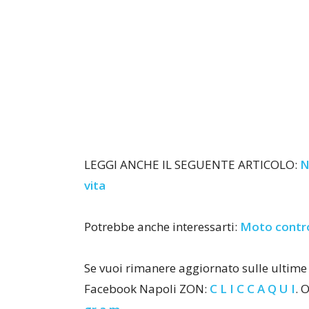
LEGGI ANCHE IL SEGUENTE ARTICOLO:
N
vita
Potrebbe anche interessarti:
Moto contro
Se vuoi rimanere aggiornato sulle ultime 
Facebook Napoli ZON:
C L I C C A Q U I
. 