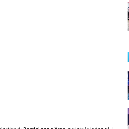
olastico di
Pomigliano d’Arco
: avviate le indagini. I