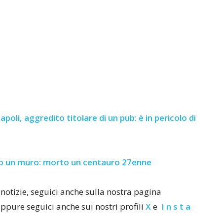
apoli, aggredito titolare di un pub: è in pericolo di
 un muro: morto un centauro 27enne
notizie, seguici anche sulla nostra pagina
Oppure seguici anche sui nostri profili
X
e
I n s t a