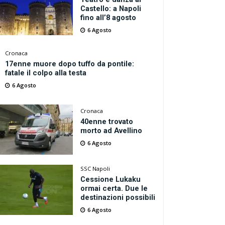
Castello: a Napoli
fino all’8 agosto
6 Agosto
Cronaca
17enne muore dopo tuffo da pontile:
fatale il colpo alla testa
6 Agosto
Cronaca
40enne trovato
morto ad Avellino
6 Agosto
SSC Napoli
Cessione Lukaku
ormai certa. Due le
destinazioni possibili
6 Agosto