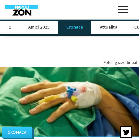
⌂
Amici 2025
Cronaca
Attualità
Cu
Foto Ilgazzettino.it
CRONACA