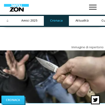
⌂
Amici 2025
Cronaca
Attualità
Cu
Immagine di repertorio
CRONACA