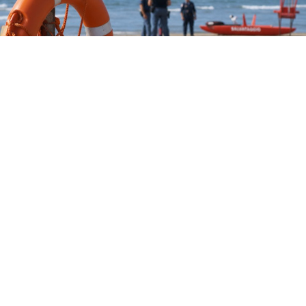
CRONACA
Tragedia a Paestum: donna
muore in spiaggia per un malore
9 ago 2026 di Annamaria Minichino