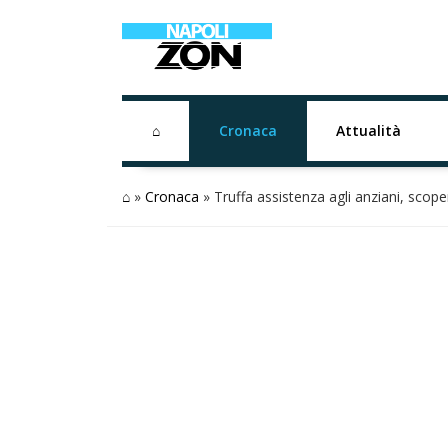
⌂
Cronaca
Attualità
⌂
»
Cronaca
»
Truffa assistenza agli anziani, scop