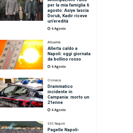
per la mia famiglia 6
agosto: Asiye lascia
Doruk, Kadir riceve
un’eredità
6 Agosto
Attualità
Allerta caldo a
Napoli: oggi giornata
da bollino rosso
6 Agosto
Cronaca
Drammatico
incidente in
Campania: morto un
21enne
6 Agosto
SSC Napoli
Pagelle Napoli-