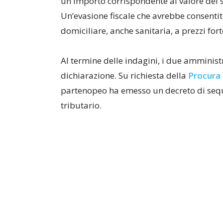
un importo corrispondente al valore del s
Un’evasione fiscale che avrebbe consentito 
domiciliare, anche sanitaria, a prezzi for
Al termine delle indagini, i due amministr
dichiarazione. Su richiesta della
Procura 
partenopeo ha emesso un decreto di seque
tributario.