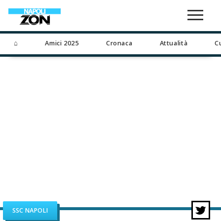
⌂
Amici 2025
Cronaca
Attualità
C
SSC NAPOLI