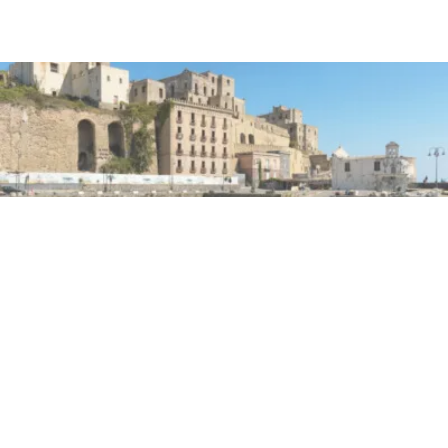
PRIMA PAGINA
Panorama Pozzuoli, una
passeggiata diffusa tra l’arte
contemporanea