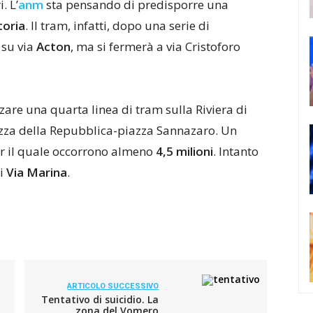
. L’
anm
sta pensando di predisporre una
toria
. Il tram, infatti, dopo una serie di
 su via
Acton
, ma si fermerà a via Cristoforo
zzare una quarta linea di tram sulla Riviera di
iazza della Repubblica-piazza Sannazaro. Un
er il quale occorrono almeno
4,5 milioni
. Intanto
di
Via Marina
.
ARTICOLO SUCCESSIVO
Tentativo di suicidio. La
zona del Vomero