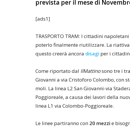
prevista per il mese di Novembr
[ads1]
TRASPORTO TRAM: I cittadini napoletani 
poterlo finalmente riutilizzare. La riattiv
questo creerà ancora
disagi
per i cittadin
Come riportato dal
IlMattino
sono tre i tr
Giovanni a via Cristoforo Colombo, con s
moli. La linea L2 San Giovanni-via Stader
Poggioreale, a causa dei lavori della nuov
linea L1 via Colombo-Poggioreale.
Le linee partiranno con
20 mezzi
e bisogn