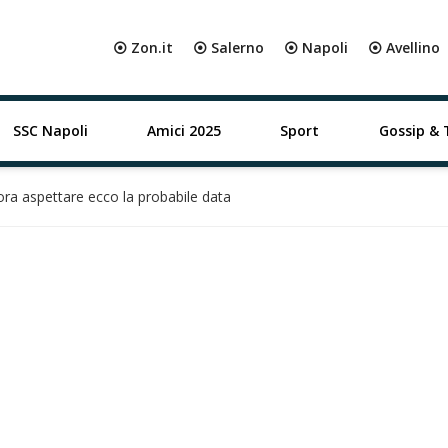
⦿ Zon.it
⦿ Salerno
⦿ Napoli
⦿ Avellino
SSC Napoli
Amici 2025
Sport
Gossip & 
ra aspettare ecco la probabile data