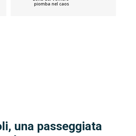
piomba nel caos
i, una passeggiata