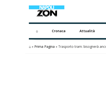
⌂
Cronaca
Attualità
⌂
»
Prima Pagina
»
Trasporto tram: bisognerà anco