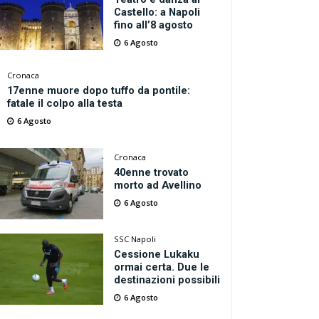
Castello: a Napoli
fino all’8 agosto
6 Agosto
Cronaca
17enne muore dopo tuffo da pontile:
fatale il colpo alla testa
6 Agosto
Cronaca
40enne trovato
morto ad Avellino
6 Agosto
SSC Napoli
Cessione Lukaku
ormai certa. Due le
destinazioni possibili
6 Agosto