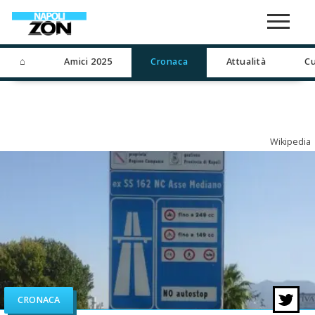
⌂
Amici 2025
Cronaca
Attualità
Cu
Wikipedia
CRONACA