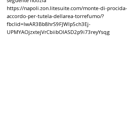
seguente notizia
https://napoli.zon.litesuite.com/monte-di-procida-
accordo-per-tutela-dellarea-torrefumo/?
fbclid=IwAR3Bb8hrS9FJWIp5ch3Ej-
UPMYAOjzxtejVrCbiibOIASD2p9i73reyYsqg