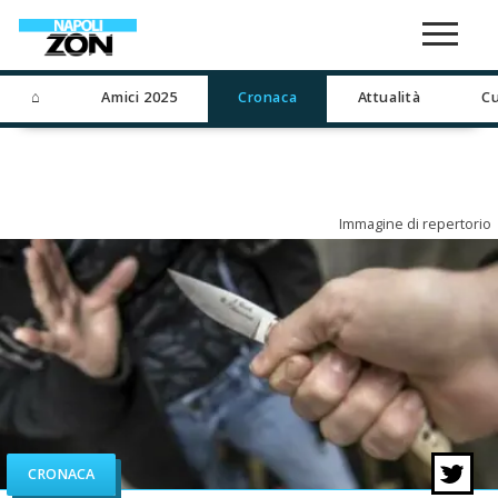
⌂
Amici 2025
Cronaca
Attualità
Cu
Immagine di repertorio
CRONACA