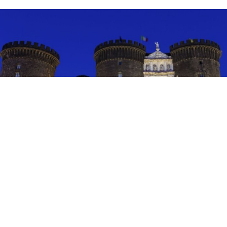
EVENTI
Teatro e danza al Castello: a
Napoli fino all’8 agosto
6 ago 2026 di Arianna Esposito