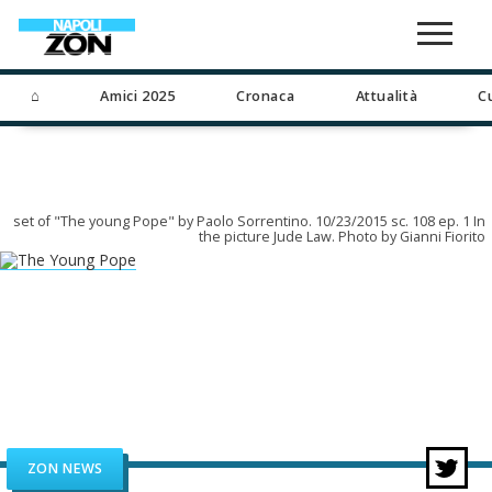
⌂
Amici 2025
Cronaca
Attualità
C
set of "The young Pope" by Paolo Sorrentino. 10/23/2015 sc. 108 ep. 1 In
the picture Jude Law. Photo by Gianni Fiorito
ZON NEWS