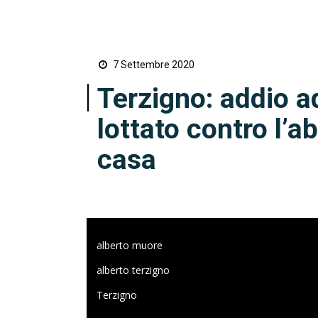
7 Settembre 2020
Terzigno: addio a
lottato contro l’a
casa
alberto muore
alberto terzigno
Terzigno