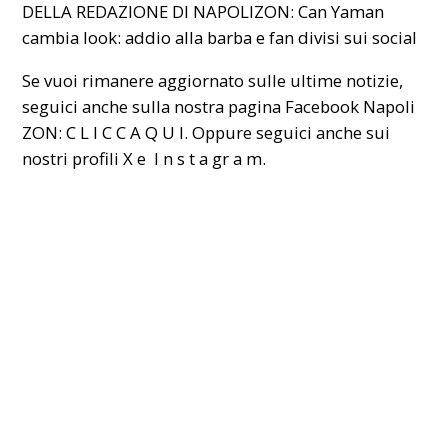
DELLA REDAZIONE DI NAPOLIZON:
Can Yaman
cambia look: addio alla barba e fan divisi sui social
Se vuoi rimanere aggiornato sulle ultime notizie,
seguici anche sulla nostra pagina Facebook Napoli
ZON:
C L I C C A Q U I
. Oppure seguici anche sui
nostri profili
X
e
I n s t a gr a m
.