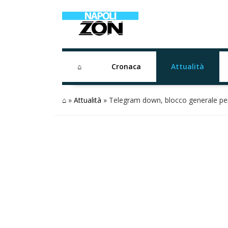
⌂
Cronaca
Attualità
⌂
»
Attualità
»
Telegram down, blocco generale per