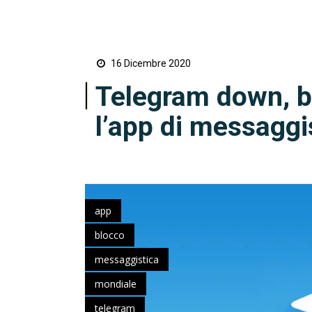
16 Dicembre 2020
Telegram down, b
l’app di messaggi
app
blocco
messaggistica
mondiale
telegram