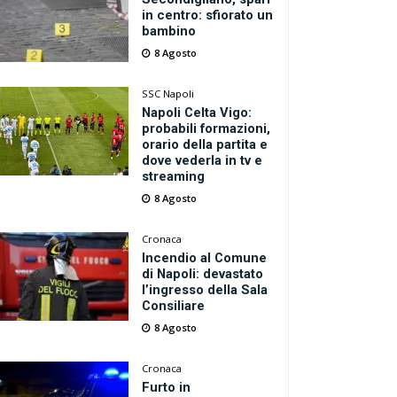
in centro: sfiorato un
bambino
8 Agosto
SSC Napoli
Napoli Celta Vigo:
probabili formazioni,
orario della partita e
dove vederla in tv e
streaming
8 Agosto
Cronaca
Incendio al Comune
di Napoli: devastato
l’ingresso della Sala
Consiliare
8 Agosto
Cronaca
Furto in