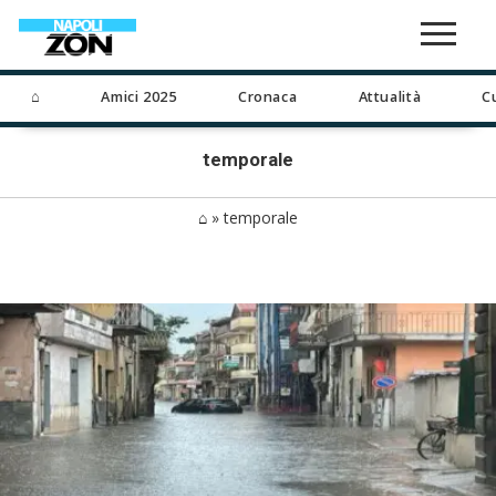
⌂
Amici 2025
Cronaca
Attualità
C
temporale
⌂
»
temporale