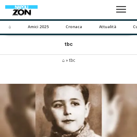
⌂
Amici 2025
Cronaca
Attualità
C
tbc
⌂
»
tbc