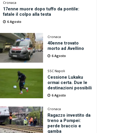
Cronaca
17enne muore dopo tuffo da pontile:
fatale il colpo alla testa
6 Agosto
Cronaca
40enne trovato
morto ad Avellino
6 Agosto
SSC Napoli
Cessione Lukaku
ormai certa. Due le
destinazioni possibili
6 Agosto
Cronaca
Ragazzo investito da
treno a Pompei:
perde braccio e
gamba