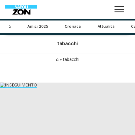
⌂
Amici 2025
Cronaca
Attualità
C
tabacchi
⌂
»
tabacchi