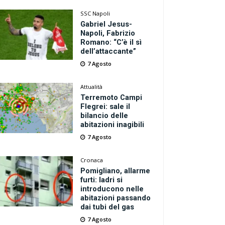
SSC Napoli
Gabriel Jesus-
Napoli, Fabrizio
Romano: “C’è il sì
dell’attaccante”
7 Agosto
Attualità
Terremoto Campi
Flegrei: sale il
bilancio delle
abitazioni inagibili
7 Agosto
Cronaca
Pomigliano, allarme
furti: ladri si
introducono nelle
abitazioni passando
dai tubi del gas
7 Agosto