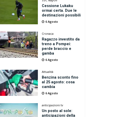
SSC Napoli
Cessione Lukaku
ormai certa. Due le
destinazioni possibili
6 Agosto
Cronaca
Ragazzo investito da
treno a Pompei:
perde braccio e
gamba
6 Agosto
Attualità
Benzina sconto fino
al 25 agosto: cosa
cambia
6 Agosto
anticipazioni tv
Un posto al sole:
anticipazioni della