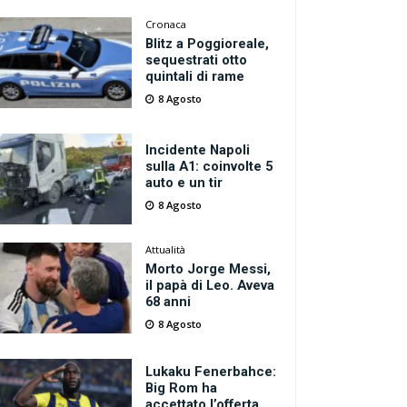
Cronaca
Blitz a Poggioreale,
sequestrati otto
quintali di rame
8 Agosto
Incidente Napoli
sulla A1: coinvolte 5
auto e un tir
8 Agosto
Attualità
Morto Jorge Messi,
il papà di Leo. Aveva
68 anni
8 Agosto
Lukaku Fenerbahce:
Big Rom ha
accettato l’offerta