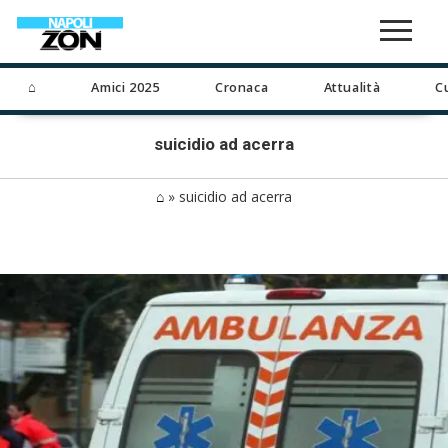
⌂
Amici 2025
Cronaca
Attualità
C
suicidio ad acerra
⌂
»
suicidio ad acerra