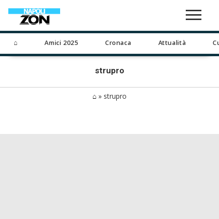
⌂
Amici 2025
Cronaca
Attualità
C
strupro
⌂
»
strupro