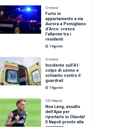
Cronaca
Furto in
appartamento a via
Aurora a Pomigliano
d’Arco: cresce
l’allarme tra i
residenti
7 Agosto
Cronaca
Incidente sull’A1:
colpo di sonno e
schianto contro il
guardrail
7 Agosto
SSC Napoli
Noa Lang, assalto
dell’Ajax per
riportarlo in Olanda!
Il Napoli pronto alla