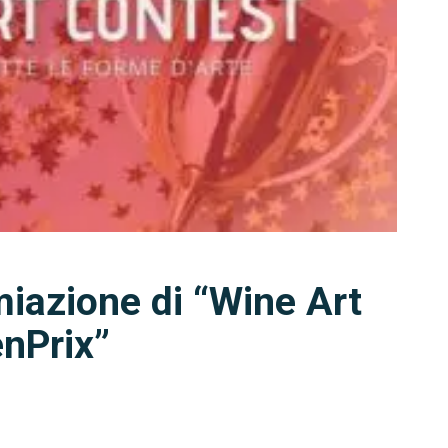
iazione di “Wine Art
enPrix”