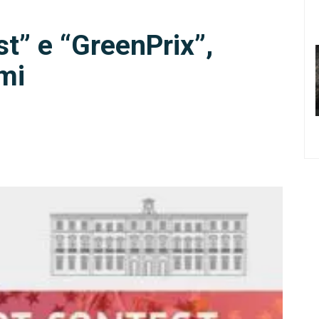
t” e “GreenPrix”,
mi