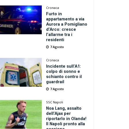
Cronaca
Furto in
appartamento a via
Aurora a Pomigliano
d’Arco: cresce
l’allarme tra i
residenti
7 Agosto
Cronaca
Incidente sull’A1:
colpo di sonno e
schianto contro il
guardrail
7 Agosto
SSC Napoli
Noa Lang, assalto
dell’Ajax per
riportarlo in Olanda!
Il Napoli pronto alla