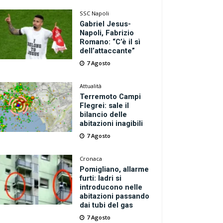
SSC Napoli
Gabriel Jesus-
Napoli, Fabrizio
Romano: “C’è il sì
dell’attaccante”
7 Agosto
Attualità
Terremoto Campi
Flegrei: sale il
bilancio delle
abitazioni inagibili
7 Agosto
Cronaca
Pomigliano, allarme
furti: ladri si
introducono nelle
abitazioni passando
dai tubi del gas
7 Agosto