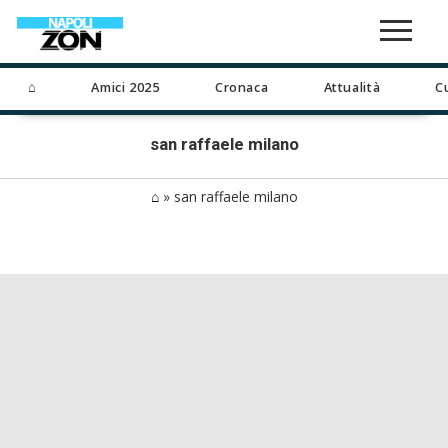
⌂
Amici 2025
Cronaca
Attualità
C
san raffaele milano
⌂
»
san raffaele milano