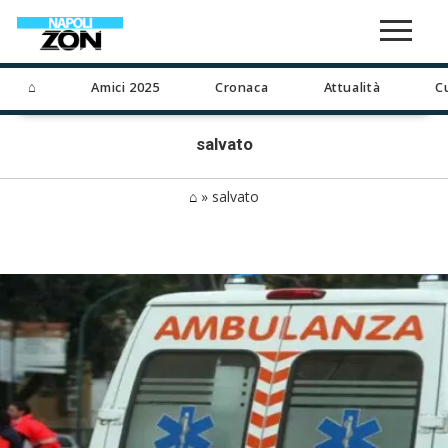
⌂
Amici 2025
Cronaca
Attualità
C
salvato
⌂
»
salvato