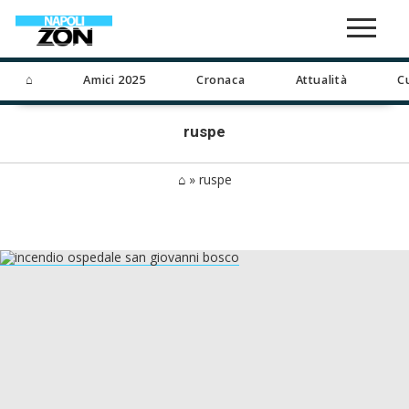
⌂
Amici 2025
Cronaca
Attualità
C
ruspe
⌂
»
ruspe