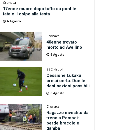
Cronaca
17enne muore dopo tuffo da pontile:
fatale il colpo alla testa
6 Agosto
Cronaca
40enne trovato
morto ad Avellino
6 Agosto
SSC Napoli
Cessione Lukaku
ormai certa. Due le
destinazioni possibili
6 Agosto
Cronaca
Ragazzo investito da
treno a Pompei:
perde braccio e
gamba