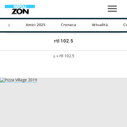
⌂
Amici 2025
Cronaca
Attualità
C
rtl 102.5
⌂
»
rtl 102.5