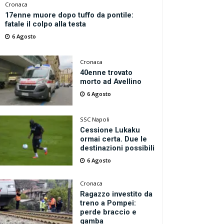
Cronaca
17enne muore dopo tuffo da pontile:
fatale il colpo alla testa
6 Agosto
Cronaca
40enne trovato
morto ad Avellino
6 Agosto
SSC Napoli
Cessione Lukaku
ormai certa. Due le
destinazioni possibili
6 Agosto
Cronaca
Ragazzo investito da
treno a Pompei:
perde braccio e
gamba