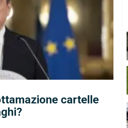
ttamazione cartelle
aghi?