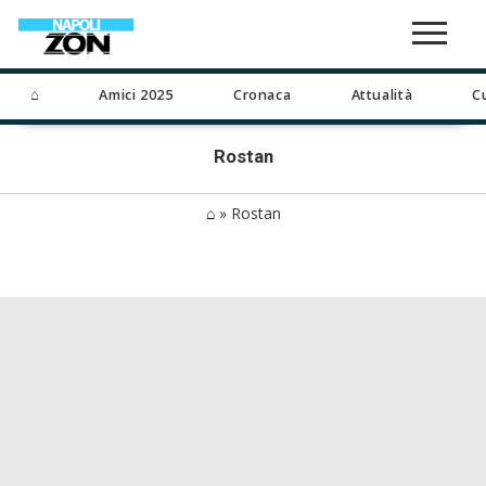
⌂
Amici 2025
Cronaca
Attualità
C
Rostan
⌂
»
Rostan