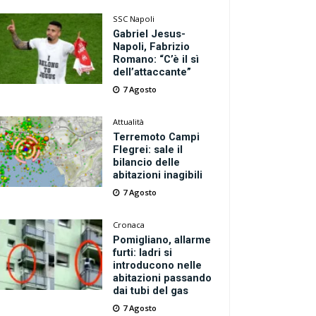
SSC Napoli
Gabriel Jesus-
Napoli, Fabrizio
Romano: “C’è il sì
dell’attaccante”
7 Agosto
Attualità
Terremoto Campi
Flegrei: sale il
bilancio delle
abitazioni inagibili
7 Agosto
Cronaca
Pomigliano, allarme
furti: ladri si
introducono nelle
abitazioni passando
dai tubi del gas
7 Agosto