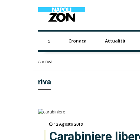
⌂
Cronaca
Attualità
⌂
»
riva
riva
12 Agosto 2019
Carabiniere liber