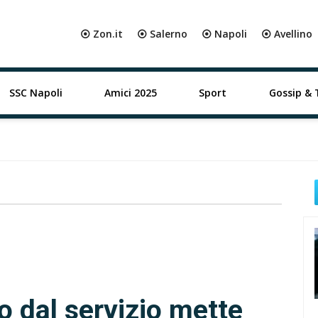
⦿ Zon.it
⦿ Salerno
⦿ Napoli
⦿ Avellino
SSC Napoli
Amici 2025
Sport
Gossip & 
o dal servizio mette