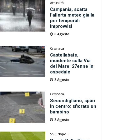
Attualità
Campania, scatta
l’allerta meteo gialla
per temporali
improvvisi
8 Agosto
Cronaca
Castellabate,
incidente sulla Via
del Mare: 27enne in
ospedale
8 Agosto
Cronaca
Secondigliano, spari
in centro: sfiorato un
bambino
8 Agosto
SSC Napoli