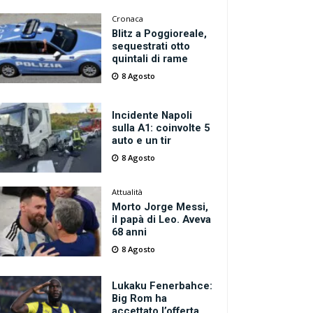
Cronaca
Blitz a Poggioreale,
sequestrati otto
quintali di rame
8 Agosto
Incidente Napoli
sulla A1: coinvolte 5
auto e un tir
8 Agosto
Attualità
Morto Jorge Messi,
il papà di Leo. Aveva
68 anni
8 Agosto
Lukaku Fenerbahce:
Big Rom ha
accettato l’offerta