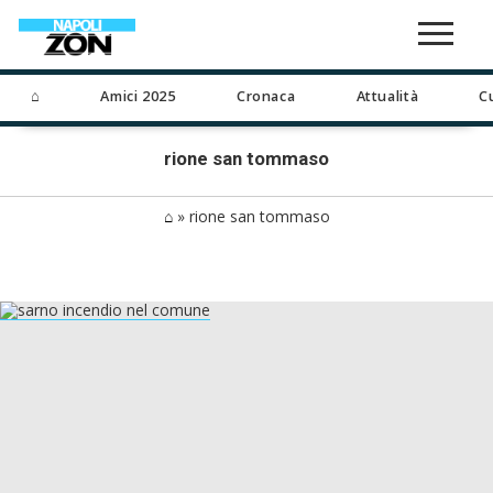
⌂
Amici 2025
Cronaca
Attualità
C
rione san tommaso
⌂
»
rione san tommaso