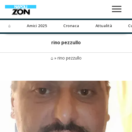
⌂
Amici 2025
Cronaca
Attualità
C
rino pezzullo
⌂
»
rino pezzullo