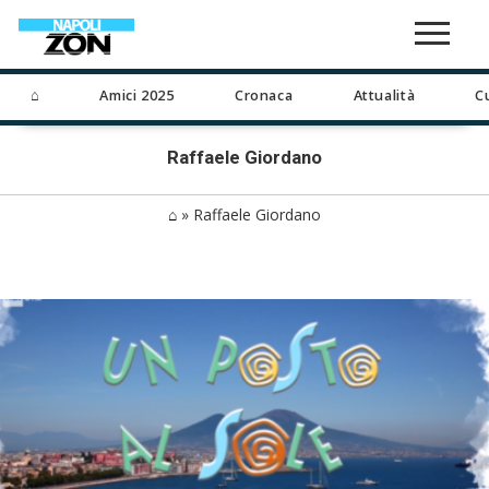
⌂
Amici 2025
Cronaca
Attualità
C
Raffaele Giordano
⌂
»
Raffaele Giordano