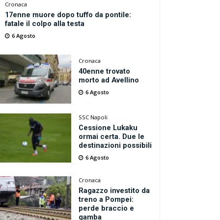
Cronaca
17enne muore dopo tuffo da pontile:
fatale il colpo alla testa
6 Agosto
Cronaca
40enne trovato
morto ad Avellino
6 Agosto
SSC Napoli
Cessione Lukaku
ormai certa. Due le
destinazioni possibili
6 Agosto
Cronaca
Ragazzo investito da
treno a Pompei:
perde braccio e
gamba