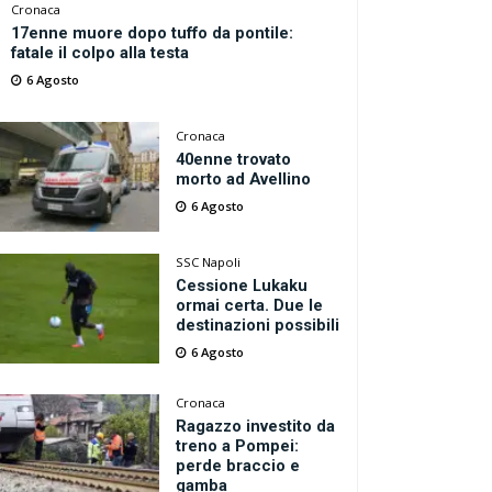
Cronaca
17enne muore dopo tuffo da pontile:
fatale il colpo alla testa
6 Agosto
Cronaca
40enne trovato
morto ad Avellino
6 Agosto
SSC Napoli
Cessione Lukaku
ormai certa. Due le
destinazioni possibili
6 Agosto
Cronaca
Ragazzo investito da
treno a Pompei:
perde braccio e
gamba