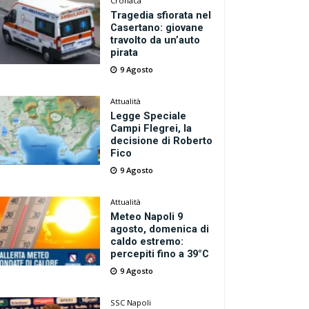
Cronaca
Tragedia sfiorata nel
Casertano: giovane
travolto da un’auto
pirata
9 Agosto
Attualità
Legge Speciale
Campi Flegrei, la
decisione di Roberto
Fico
9 Agosto
Attualità
Meteo Napoli 9
agosto, domenica di
caldo estremo:
percepiti fino a 39°C
9 Agosto
SSC Napoli