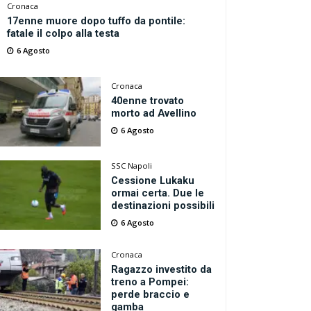
Cronaca
17enne muore dopo tuffo da pontile:
fatale il colpo alla testa
6 Agosto
Cronaca
40enne trovato
morto ad Avellino
6 Agosto
SSC Napoli
Cessione Lukaku
ormai certa. Due le
destinazioni possibili
6 Agosto
Cronaca
Ragazzo investito da
treno a Pompei:
perde braccio e
gamba