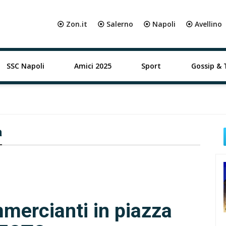
⦿ Zon.it
⦿ Salerno
⦿ Napoli
⦿ Avellino
SSC Napoli
Amici 2025
Sport
Gossip & 
a
mercianti in piazza