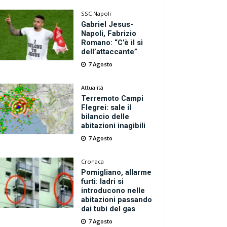
SSC Napoli
Gabriel Jesus-
Napoli, Fabrizio
Romano: “C’è il sì
dell’attaccante”
7 Agosto
Attualità
Terremoto Campi
Flegrei: sale il
bilancio delle
abitazioni inagibili
7 Agosto
Cronaca
Pomigliano, allarme
furti: ladri si
introducono nelle
abitazioni passando
dai tubi del gas
7 Agosto