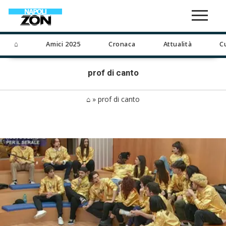
⌂
Amici 2025
Cronaca
Attualità
C
prof di canto
⌂
»
prof di canto