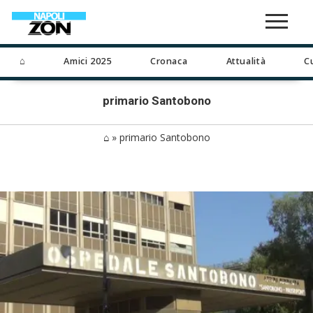
⌂
Amici 2025
Cronaca
Attualità
C
primario Santobono
⌂
»
primario Santobono