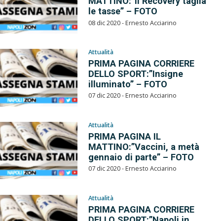
MATTINO:”Il Recovery taglia
le tasse” – FOTO
08 dic 2020 - Ernesto Acciarino
Attualità
PRIMA PAGINA CORRIERE
DELLO SPORT:”Insigne
illuminato” – FOTO
07 dic 2020 - Ernesto Acciarino
Attualità
PRIMA PAGINA IL
MATTINO:”Vaccini, a metà
gennaio di parte” – FOTO
07 dic 2020 - Ernesto Acciarino
Attualità
PRIMA PAGINA CORRIERE
DELLO SPORT:”Napoli in