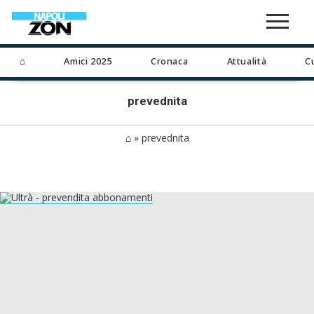
⌂
Amici 2025
Cronaca
Attualità
C
prevednita
⌂
»
prevednita